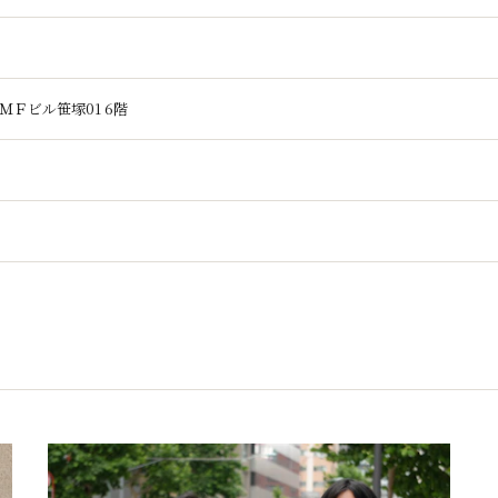
ＪＭＦビル笹塚01 6階