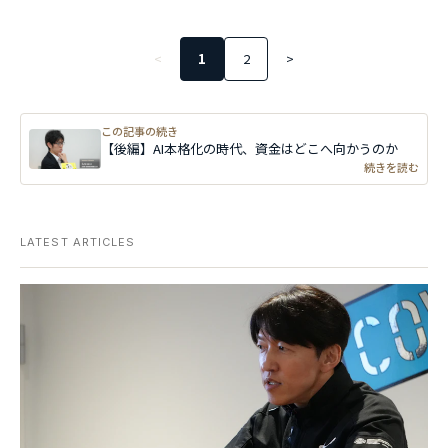
<
1
2
>
この記事の続き
【後編】AI本格化の時代、資金はどこへ向かうのか
続きを読む
LATEST ARTICLES