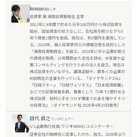
kenmo
話し手
投資家 兼 湘南投資勉強会 主宰
2011年に4年間で貯めた元手300万円から株式投資を
始め、追加資金の投入なしに、会社員を続けながら5
年で資産1億円を達成。現在は、約3億円を運用してい
る。2018年、個人投資家同士の情報交換を目的とした
「湘南投資勉強会」を設立。2023年に中小企業診断士
の資格を取得。15年間勤めた会社を辞め、IR支援や企
業コンサルティングを行うための法人を設立。現在は
株式投資を行いながら、講演活動や、数多くの企業の
IR説明会の主催を行っている。『ダイヤモンドZAi』
『日経マネー』『日経ヴェリタス』『日本経済新聞』
などでの記事掲載多数。著書として『5年で1億貯める
株式投資 給料に手をつけず爆速でお金を増やす４つ
の投資法』（ダイヤモンド社 2025年4月23日発売）
田代 昌之
インタビュアー
U's企画執行役員/ラジオNIKKEI コメンテーター
証券会社の取締役に従事したのち、独立。2026年より