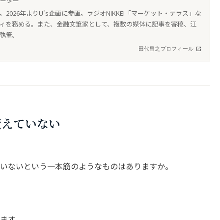
テーター
026年よりU's企画に参画。ラジオNIKKEI「マーケット・テラス」な
ィを務める。また、金融文筆家として、複数の媒体に記事を寄稿、江
執筆。
田代昌之プロフィール
変えていない
変えていないという一本筋のようなものはありますか。
ます。