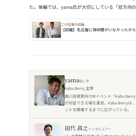
た。後編では、yama氏が大切にしている「双方向
この記事の前編
【前編】名古屋に株仲間がいなかったから
yama
話し手
Kabu Berry 主宰
個人投資家向けIRイベント「Kabu B
が対話できる場を運営。Kabu Berr
ントを開催するまでに広がっている。
田代 昌之
インタビュアー